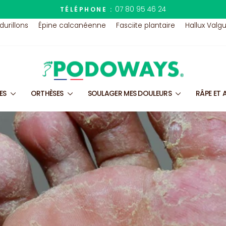
07 80 95 46 24
TÉLÉPHONE :
Diaporama
 durillons
Épine calcanéenne
Fasciite plantaire
Hallux Valg
Pause
LES
ORTHÈSES
SOULAGER MES DOULEURS
RÂPE ET 