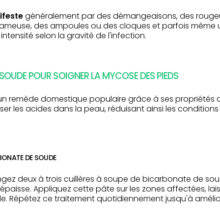
ifeste
généralement par des démangeaisons, des rougeurs
quameuse, des ampoules ou des cloques et parfois même
tensité selon la gravité de l'infection.
E SOUDE POUR SOIGNER LA MYCOSE DES PIEDS
un remède domestique populaire grâce à ses propriétés a
liser les acides dans la peau, réduisant ainsi les condition
BONATE DE SOUDE
ngez deux à trois cuillères à soupe de bicarbonate de s
paisse. Appliquez cette pâte sur les zones affectées, lais
ède. Répétez ce traitement quotidiennement jusqu'à amélio