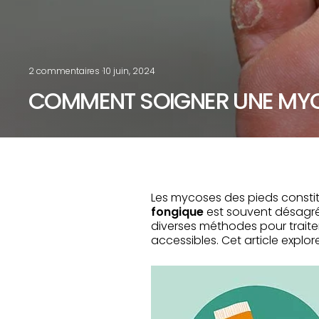
2 commentaires
·
10 juin, 2024
COMMENT SOIGNER UNE MYCO
Les mycoses des pieds consti
fongique
est souvent désagréa
diverses méthodes pour traiter
accessibles. Cet article explor