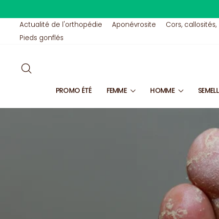
Passer
au
contenu
Actualité de l'orthopédie
Aponévrosite
Cors, callosités,
Pieds gonflés
RECHERCHER
PROMO ÉTÉ
FEMME
HOMME
SEMEL