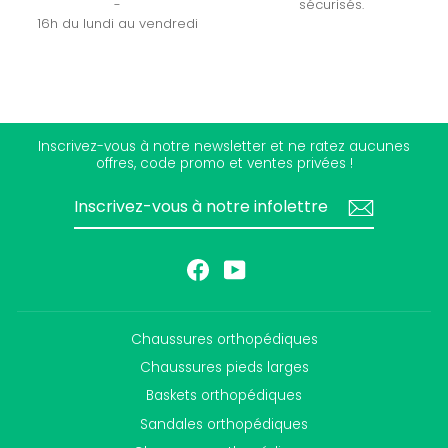
-
sécurisés.
16h du lundi au vendredi
Inscrivez-vous à notre newsletter et ne ratez aucunes
offres, code promo et ventes privées !
INSCRIVEZ-
S'INSCRIRE
VOUS
À
NOTRE
INFOLETTRE
Facebook
YouTube
Chaussures orthopédiques
Chaussures pieds larges
Baskets orthopédiques
Sandales orthopédiques