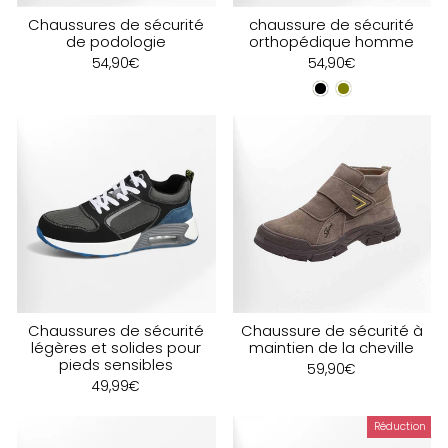
Chaussures de sécurité
chaussure de sécurité
de podologie
orthopédique homme
54,90€
54,90€
DES CHAUSSURES ADAPTÉES AUX EXIGENCES
PROFESSIONNELLES
PROTECTION RENFORCÉE
Coque de sécurité, semelle anti-perforation et
adhérence optimale pour travailler en toute sécurité.
AMORTI ET CONFORT
Chaussures de sécurité
Chaussure de sécurité à
légères et solides pour
maintien de la cheville
Semelles ergonomiques et matériaux absorbant les
pieds sensibles
59,90€
chocs pour réduire la fatigue musculaire.
49,99€
Réduction