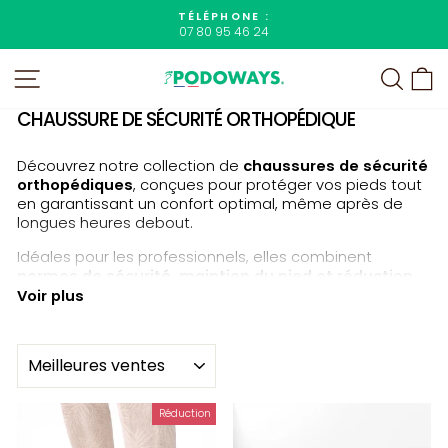
Passer
TÉLÉPHONE :
au
07 80 95 46 24
Diaporama
contenu
Pause
NAVIGATION
RECHE
P
CHAUSSURE DE SÉCURITÉ ORTHOPÉDIQUE
Découvrez notre collection de
chaussures de sécurité
orthopédiques
, conçues pour protéger vos pieds tout
en garantissant un confort optimal, même après de
longues heures debout.
Idéales pour les professionnels, elles combinent
normes de sécurité, maintien du pied et réduction
des douleurs
.
Voir plus
---
APPLIQUER
POURQUOI CHOISIR UNE CHAUSSURE DE SÉCURITÉ
Réduction
ORTHOPÉDIQUE ?