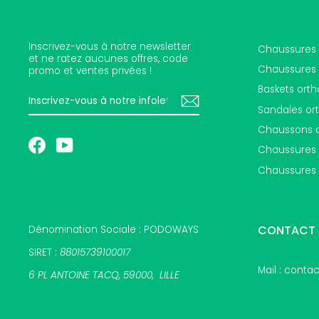
Inscrivez-vous à notre newsletter
Chaussures 
et ne ratez aucunes offres, code
Chaussures 
promo et ventes privées !
Baskets ort
INSCRIVEZ-
S'INSCRIRE
VOUS
Sandales or
À
NOTRE
Chaussons 
INFOLETTRE
Facebook
YouTube
Chaussures 
Chaussures
CONTACT 
Dénomination Sociale : PODOWAYS
SIRET :
88015739100017
Mail : cont
6 PL ANTOINE TACQ, 59000, LILLE