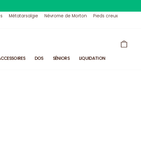
us
Métatarsalgie
Névrome de Morton
Pieds creux
PANIE
ACCESSOIRES
DOS
SÉNIORS
LIQUIDATION