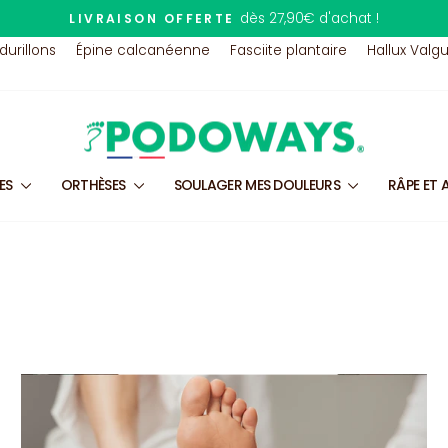
07 80 95 46 24
TÉLÉPHONE :
Diaporama
 durillons
Épine calcanéenne
Fasciite plantaire
Hallux Valg
Pause
LES
ORTHÈSES
SOULAGER MES DOULEURS
RÂPE ET 