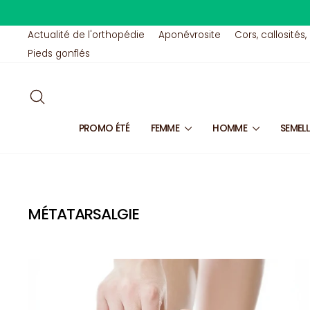
Passer
au
contenu
Actualité de l'orthopédie
Aponévrosite
Cors, callosités,
Pieds gonflés
RECHERCHER
PROMO ÉTÉ
FEMME
HOMME
SEMEL
MÉTATARSALGIE