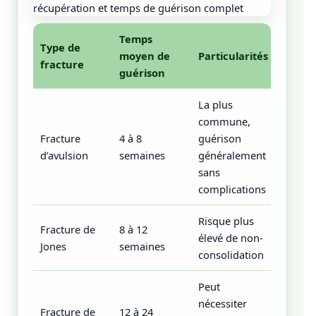
Temps
Type de
moyen de
Particularités
fracture
guérison
La plus
commune,
Fracture
4 à 8
guérison
d’avulsion
semaines
généralement
sans
complications
Risque plus
Fracture de
8 à 12
élevé de non-
Jones
semaines
consolidation
Peut
nécessiter
Fracture de
12 à 24