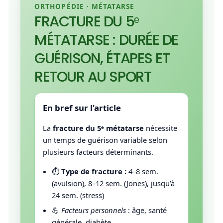
ORTHOPÉDIE · MÉTATARSE
FRACTURE DU 5ᵉ
MÉTATARSE : DURÉE DE
GUÉRISON, ÉTAPES ET
RETOUR AU SPORT
En bref sur l'article
La
fracture du 5ᵉ métatarse
nécessite
un temps de guérison variable selon
plusieurs facteurs déterminants.
⏱️
Type de fracture :
4–8 sem.
(avulsion), 8–12 sem. (Jones), jusqu’à
24 sem. (stress)
💪
Facteurs personnels
: âge, santé
générale, diabète…