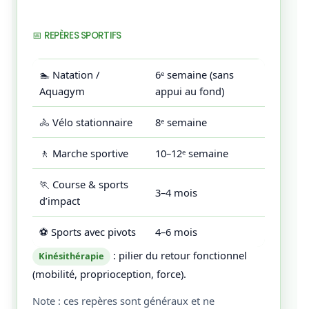
📅 REPÈRES SPORTIFS
🏊 Natation /
6ᵉ semaine (sans
Aquagym
appui au fond)
🚴 Vélo stationnaire
8ᵉ semaine
🚶 Marche sportive
10–12ᵉ semaine
🏃 Course & sports
3–4 mois
d’impact
⚽ Sports avec pivots
4–6 mois
: pilier du retour fonctionnel
Kinésithérapie
(mobilité, proprioception, force).
Note : ces repères sont généraux et ne