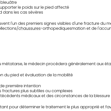
 bleuâtre
upporter le poids sur le pied affecté
d dans les cas sévères
vent l'un des premiers signes visibles d'une fracture du mét
llections/
chaussures
-orthopediquesmation et de l'accum
du métatarse, le médecin procédera généralement aux éta
on du pied et évaluation de la mobilité
de première intention
s fractures plus subtiles ou complexes
antécédents médicaux et des circonstances de la blessure
tant pour déterminer le traitement le plus approprié et fa