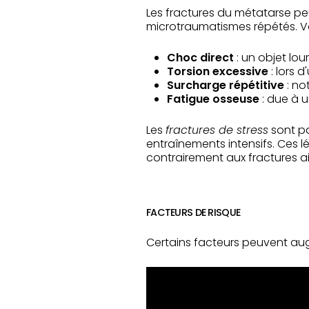
Les fractures du métatarse pe
microtraumatismes répétés. Voi
Choc direct
: un objet lou
Torsion excessive
: lors 
Surcharge répétitive
: no
Fatigue osseuse
: due à u
Les
fractures de stress
sont pa
entraînements intensifs. Ces 
contrairement aux fractures a
FACTEURS DE RISQUE
Certains facteurs peuvent aug