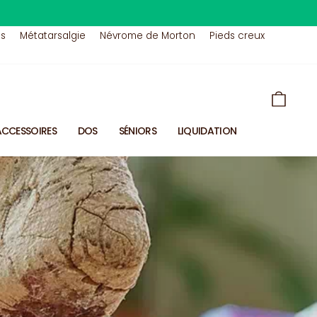
us
Métatarsalgie
Névrome de Morton
Pieds creux
PANIE
ACCESSOIRES
DOS
SÉNIORS
LIQUIDATION