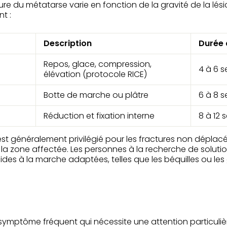
re du métatarse varie en fonction de la gravité de la lésio
t :
Description
Durée 
Repos, glace, compression,
4 à 6 
élévation (protocole RICE)
Botte de marche ou plâtre
6 à 8 
Réduction et fixation interne
8 à 12
st généralement privilégié pour les fractures non déplacées
r la zone affectée. Les personnes à la recherche de solut
aides à la marche adaptées, telles que les béquilles ou les
symptôme fréquent qui nécessite une attention particuliè