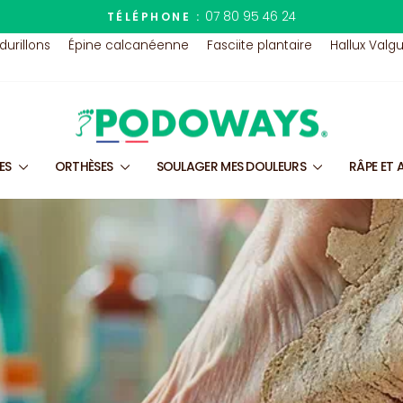
07 80 95 46 24
TÉLÉPHONE :
Diaporama
 durillons
Épine calcanéenne
Fasciite plantaire
Hallux Valg
Pause
LES
ORTHÈSES
SOULAGER MES DOULEURS
RÂPE ET 