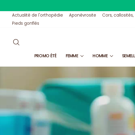
Passer
au
contenu
Actualité de l'orthopédie
Aponévrosite
Cors, callosités,
Pieds gonflés
RECHERCHER
PROMO ÉTÉ
FEMME
HOMME
SEMEL