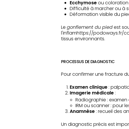
Ecchymose
ou coloration
Difficulté à marcher ou à s
Déformation visible du pie
Le
gonflement du pied
est sou
l'inflamhttps://podoways.fr/co
tissus environnants.
PROCESSUS DE DIAGNOSTIC
Pour confirmer une fracture 
Examen clinique
: palpati
Imagerie médicale
:
Radiographie : examen 
IRM ou scanner : pour le
Anamnèse
: recueil des 
Un diagnostic précis est impor