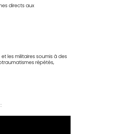
mes directs aux
et les militaires soumis à des
rotraumatismes répétés,
: