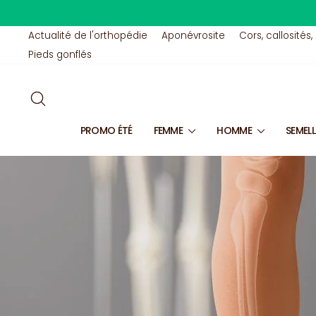
Passer
au
contenu
Actualité de l'orthopédie
Aponévrosite
Cors, callosités,
Pieds gonflés
RECHERCHER
PROMO ÉTÉ
FEMME
HOMME
SEMEL