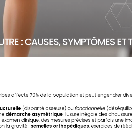
UTRE : CAUSES, SYMPTÔMES ET 
ambes affecte 70% de la population et peut engendrer div
ucturelle
(disparité osseuse) ou
fonctionnelle
(déséquilib
une
démarche asymétrique
, l'usure inégale des chaussur
n examen clinique, des mesures précises et parfois une i
on la gravité :
semelles orthopédiques
, exercices de réé