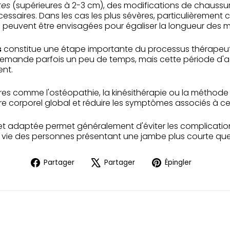
tes
(supérieures à 2-3 cm), des modifications de chaussu
saires. Dans les cas les plus sévères, particulièrement c
es peuvent être envisagées pour égaliser la longueur des
s
constitue une étape importante du processus thérapeu
emande parfois un peu de temps, mais cette période d'ad
ent.
s comme l'ostéopathie, la kinésithérapie ou la méthod
ibre corporel global et réduire les symptômes associés à ce
t adaptée permet généralement d'éviter les complication
e vie des personnes présentant une jambe plus courte que 
Partager
Tweeter
Épingle
Partager
Partager
Épingler
sur
sur
sur
Facebook
X
Pintere