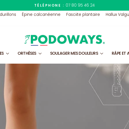
07 80 95 46 24
TÉLÉPHONE :
Diaporama
 durillons
Épine calcanéenne
Fasciite plantaire
Hallux Valg
Pause
LES
ORTHÈSES
SOULAGER MES DOULEURS
RÂPE ET 