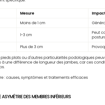
nt spécifique.
Mesure
Impact
Moins de 1 cm
Génér
Peut c
1-3 cm
postur
Plus de 3 cm
Provoqu
s
pieds plats ou d'autres particularités podologiques
peuve
 à une différence de longueur des jambes, car ces condit
ps.
 ASYMÉTRIE DES MEMBRES INFÉRIEURS