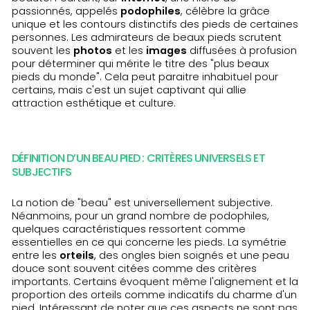
passionnés, appelés
podophiles
, célèbre la grâce
unique et les contours distinctifs des pieds de certaines
personnes. Les admirateurs de beaux pieds scrutent
souvent les
photos
et les
images
diffusées à profusion
pour déterminer qui mérite le titre des "plus beaux
pieds du monde". Cela peut paraitre inhabituel pour
certains, mais c'est un sujet captivant qui allie
attraction esthétique et culture.
DÉFINITION D’UN BEAU PIED : CRITÈRES UNIVERSELS ET
SUBJECTIFS
La notion de "beau" est universellement subjective.
Néanmoins, pour un grand nombre de podophiles,
quelques caractéristiques ressortent comme
essentielles en ce qui concerne les pieds. La symétrie
entre les
orteils
, des ongles bien soignés et une peau
douce sont souvent citées comme des critères
importants. Certains évoquent même l'alignement et la
proportion des orteils comme indicatifs du charme d'un
pied. Intéressant de noter que ces aspects ne sont pas