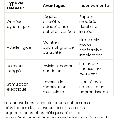
Type de
Avantages
Inconvénients
releveur
Légère,
Support
Orthèse
discrète,
modéré,
dynamique
adaptée aux
durabilité
activités variées
limitée
Plus visible,
Maintien
moins
Attelle rigide
optimal, grande
confortable
durabilité
initialement
Limité aux
Releveur
Invisible, confort
chaussures
intégré
quotidien
équipées
Favorise la
Coût élevé,
Stimulation
réactivation
nécessite un
électrique
musculaire
apprentissage
Les innovations technologiques ont permis de
développer des releveurs de plus en plus
ergonomiques et esthétiques, réduisant
considérablement l'impact psychologique lié au port