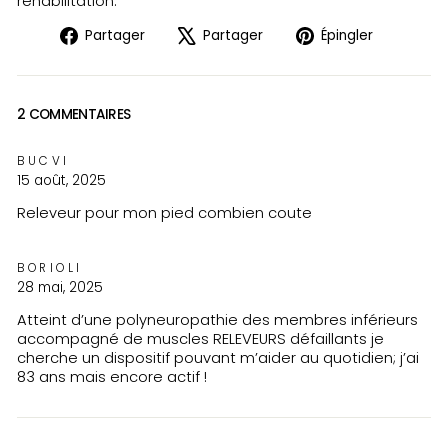
réhabilitation.
Partager
Tweeter
Épingler
Partager
Partager
Épingler
sur
sur
sur
Facebook
X
Pinteres
2 COMMENTAIRES
BUCVI
15 août, 2025
Releveur pour mon pied combien coute
BORIOLI
28 mai, 2025
Atteint d’une polyneuropathie des membres inférieurs
accompagné de muscles RELEVEURS défaillants je
cherche un dispositif pouvant m’aider au quotidien; j’ai
83 ans mais encore actif !