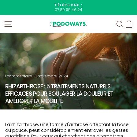
Passer
TÉLÉPHONE :
au
07 80 95 46 24
Diaporama
contenu
Pause
NAVIGATION
RECHE
P
1 commentaire
·
13 novembre, 2024
RHIZARTHROSE : 5 TRAITEMENTS NATURELS
EFFICACES POUR SOULAGER LA DOULEUR ET
AMÉLIORER LA MOBILITÉ
La rhizarthrose, une forme d'arthrose affectant la base
du pouce, peut considérablement entraver les gestes
quotidiens. Pour ceux qui cherchent des alternatives