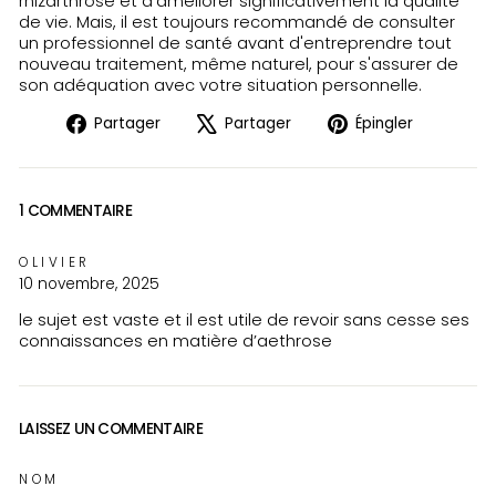
rhizarthrose et d'améliorer significativement la qualité
de vie. Mais, il est toujours recommandé de consulter
un professionnel de santé avant d'entreprendre tout
nouveau traitement, même naturel, pour s'assurer de
son adéquation avec votre situation personnelle.
Partager
Tweeter
Épingler
Partager
Partager
Épingler
sur
sur
sur
Facebook
X
Pinteres
1 COMMENTAIRE
OLIVIER
10 novembre, 2025
le sujet est vaste et il est utile de revoir sans cesse ses
connaissances en matière d’aethrose
LAISSEZ UN COMMENTAIRE
NOM