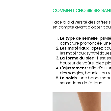
COMMENT CHOISIR SES SAND
Face à la diversité des offres s
en compte avant d'opter pour
Le type de semelle
: priv
cambrure prononcée, une 
Les matériaux
: optez pour
les matériaux synthétiqu
La forme du pied
: il est
hauteur de voûte, pied plat
L'ajustement
: afin d'ass
des sangles, boucles ou V
Le poids
: une bonne sand
sensations de fatigue.