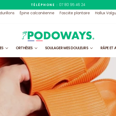
07 80 95 46 24
TÉLÉPHONE :
Diaporama
 durillons
Épine calcanéenne
Fasciite plantaire
Hallux Valg
Pause
LES
ORTHÈSES
SOULAGER MES DOULEURS
RÂPE ET 