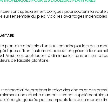
ORTHOPÉDIQUES POUR LES DOULEURS PLANTAIRES
ntaire sont spécialement conçues pour soutenir la voûte pl
s sur l'ensemble du pied. Voici les avantages indéniables
LANTAIRE
oûte plantaire a besoin d'un soutien adéquat lors de la ma
opédiques offrent justement ce soutien grâce à leur sem
. Ainsi, elles contribuent à diminuer les tensions sur la fa
eurs de fasciite plantaire.
l est primordial de protéger le talon des chocs et des pres
ralement une couche d'amortissement supplémentaire au
 l'énergie générée par les impacts lors de la marche, limita