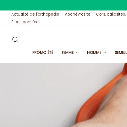
Passer
au
contenu
Actualité de l'orthopédie
Aponévrosite
Cors, callosités,
Pieds gonflés
RECHERCHER
PROMO ÉTÉ
FEMME
HOMME
SEMEL