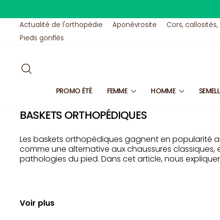
Passer
au
contenu
Actualité de l'orthopédie
Aponévrosite
Cors, callosités,
Pieds gonflés
RECHERCHER
PROMO ÉTÉ
FEMME
HOMME
SEMEL
BASKETS ORTHOPÉDIQUES
Les baskets orthopédiques gagnent en popularité aupr
comme une alternative aux chaussures classiques, el
pathologies du pied. Dans cet article, nous expliquer
LES AVANTAGES DES BASKETS ORTHOPÉDIQUES
Voir plus