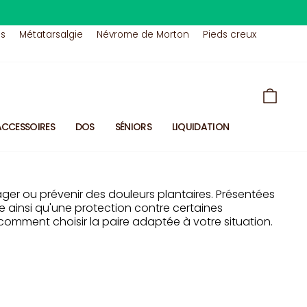
us
Métatarsalgie
Névrome de Morton
Pieds creux
PANIE
ACCESSOIRES
DOS
SÉNIORS
LIQUIDATION
ager ou prévenir des douleurs plantaires. Présentées
e ainsi qu'une protection contre certaines
t comment choisir la paire adaptée à votre situation.