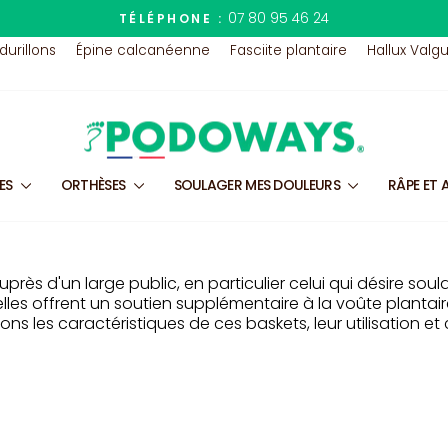
07 80 95 46 24
TÉLÉPHONE :
Diaporama
 durillons
Épine calcanéenne
Fasciite plantaire
Hallux Valg
Pause
LES
ORTHÈSES
SOULAGER MES DOULEURS
RÂPE ET 
ès d'un large public, en particulier celui qui désire soul
les offrent un soutien supplémentaire à la voûte plantair
ons les caractéristiques de ces baskets, leur utilisation e