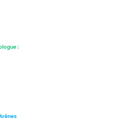
ologue :
'Arènes