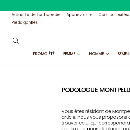
Passer
au
contenu
Actualité de l'orthopédie
Aponévrosite
Cors, callosités,
Pieds gonflés
RECHERCHER
PROMO ÉTÉ
FEMME
HOMME
SEMEL
PODOLOGUE MONTPELL
Vous êtes résidant de Montpel
article, nous vous proposons 
trouver celui qui correspondra
pieds pour nous déplacer tout