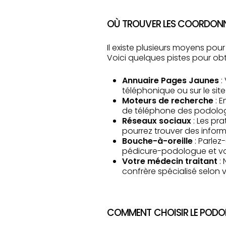
OÙ TROUVER LES COORDONN
Il existe plusieurs moyens pou
Voici quelques pistes pour obt
Annuaire Pages Jaunes
:
téléphonique ou sur le sit
Moteurs de recherche
: 
de téléphone des podologu
Réseaux sociaux
: Les pr
pourrez trouver des informa
Bouche-à-oreille
: Parle
pédicure-podologue et vo
Votre médecin traitant
:
confrère spécialisé selon
COMMENT CHOISIR LE PODO