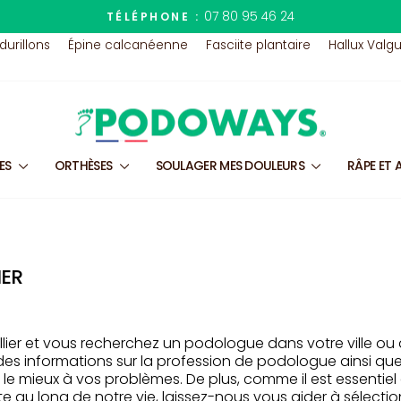
dès 27,90€ d'achat !
LIVRAISON OFFERTE
Diaporama
 durillons
Épine calcanéenne
Fasciite plantaire
Hallux Valg
Pause
LES
ORTHÈSES
SOULAGER MES DOULEURS
RÂPE ET 
IER
lier et vous recherchez un podologue dans votre ville ou 
des informations sur la profession de podologue ainsi qu
 le mieux à vos problèmes. De plus, comme il est essentie
e au long de notre vie, laissez-nous vous aider à sélecti