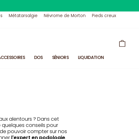
us
Métatarsalgie
Névrome de Morton
Pieds creux
PANIE
ACCESSOIRES
DOS
SÉNIORS
LIQUIDATION
aux alentours ? Dans cet
e quelques conseils pour
l de pouvoir compter sur nos
onner
l'expert en podologie
.