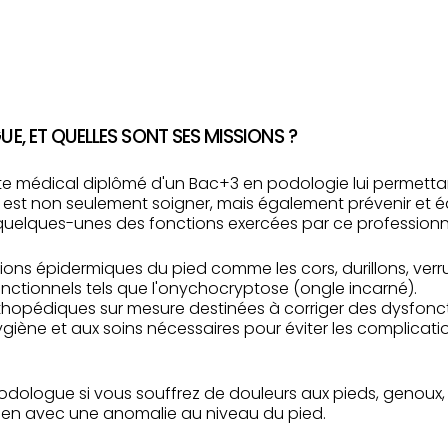
, ET QUELLES SONT SES MISSIONS ?
te médical diplômé d'un Bac+3 en podologie lui permetta
est non seulement soigner, mais également prévenir et é
 quelques-unes des fonctions exercées par ce professionne
tions épidermiques du pied comme les cors, durillons, ver
nctionnels tels que l'onychocryptose (ongle incarné).
rthopédiques sur mesure destinées à corriger des dysfo
ygiène et aux soins nécessaires pour éviter les complicati
podologue si vous souffrez de douleurs aux pieds, genoux
ien avec une anomalie au niveau du pied.