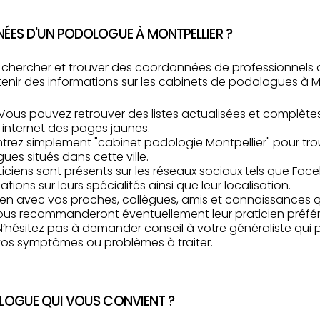
ÉES D'UN PODOLOGUE À MONTPELLIER ?
r chercher et trouver des coordonnées de professionnels de
enir des informations sur les cabinets de podologues à Mo
 Vous pouvez retrouver des listes actualisées et complète
e internet des pages jaunes.
Entrez simplement "cabinet podologie Montpellier" pour tr
es situés dans cette ville.
aticiens sont présents sur les réseaux sociaux tels que Face
tions sur leurs spécialités ainsi que leur localisation.
z-en avec vos proches, collègues, amis et connaissances q
us recommanderont éventuellement leur praticien préfér
 N’hésitez pas à demander conseil à votre généraliste qui 
 vos symptômes ou problèmes à traiter.
LOGUE QUI VOUS CONVIENT ?