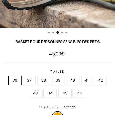
BASKET POUR PERSONNES SENSIBLES DES PIEDS
Prix
45,90€
régulier
TAILLE
36
37
38
39
40
41
42
43
44
45
46
COULEUR
—
Orange