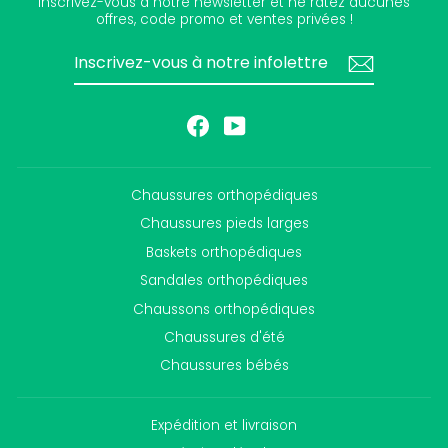
Inscrivez-vous à notre newsletter et ne ratez aucunes
offres, code promo et ventes privées !
INSCRIVEZ-
S'INSCRIRE
VOUS
À
NOTRE
INFOLETTRE
Facebook
YouTube
Chaussures orthopédiques
Chaussures pieds larges
Baskets orthopédiques
Sandales orthopédiques
Chaussons orthopédiques
Chaussures d'été
Chaussures bébés
Expédition et livraison