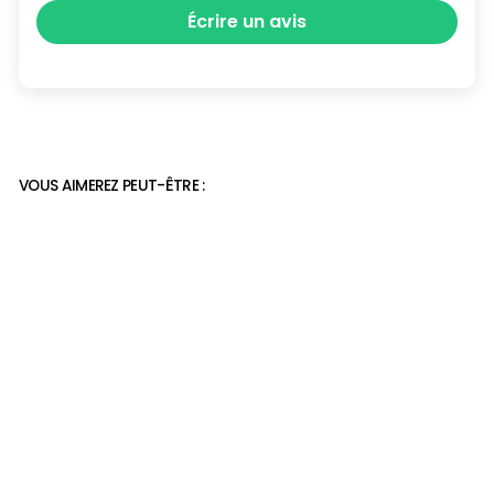
Écrire un avis
VOUS AIMEREZ PEUT-ÊTRE :
basket pour personnes
sensibles des pieds
45,90€