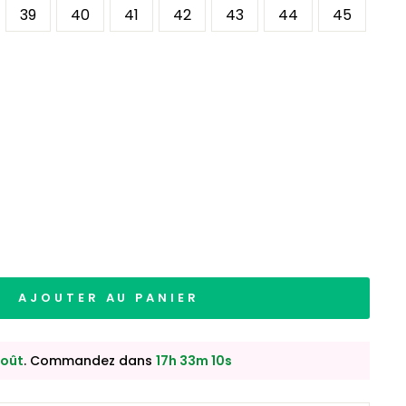
39
40
41
42
43
44
45
AJOUTER AU PANIER
août
. Commandez dans
17h 33m 08s