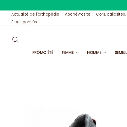
Passer
au
contenu
Actualité de l'orthopédie
Aponévrosite
Cors, callosités,
Pieds gonflés
RECHERCHER
PROMO ÉTÉ
FEMME
HOMME
SEMEL