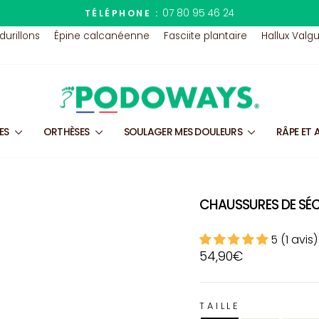
07 80 95 46 24
TÉLÉPHONE :
Diaporama
 durillons
Épine calcanéenne
Fasciite plantaire
Hallux Valg
Pause
LES
ORTHÈSES
SOULAGER MES DOULEURS
RÂPE ET 
CHAUSSURES DE SÉC
5 (1 avis)
Prix
54,90€
régulier
TAILLE