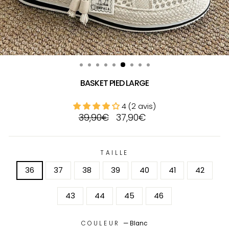
BASKET PIED LARGE
4 (2 avis)
Prix
Prix
39,90€
37,90€
régulier
réduit
TAILLE
36
37
38
39
40
41
42
43
44
45
46
COULEUR
—
Blanc