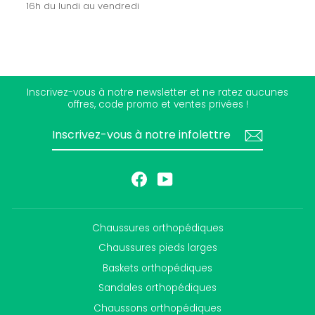
16h du lundi au vendredi
Inscrivez-vous à notre newsletter et ne ratez aucunes
offres, code promo et ventes privées !
INSCRIVEZ-
S'INSCRIRE
VOUS
À
NOTRE
INFOLETTRE
Facebook
YouTube
Chaussures orthopédiques
Chaussures pieds larges
Baskets orthopédiques
Sandales orthopédiques
Chaussons orthopédiques