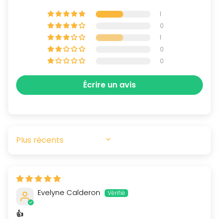
1
0
1
0
0
Écrire un avis
SORT BY
Evelyne Calderon
👍