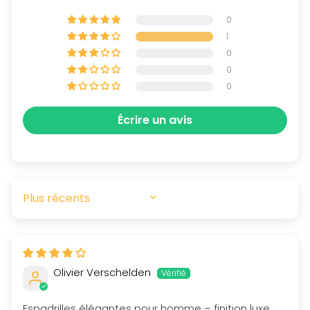
0
1
0
0
0
Écrire un avis
SORT BY
Olivier Verschelden
Espadrilles élégantes pour homme – finition luxe