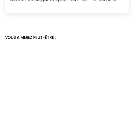
VOUS AIMEREZ PEUT-ÊTRE :
Espadrilles élégantes
pour homme – finition
luxe
29,95€