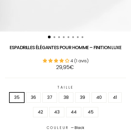
ESPADRILLES ÉLÉGANTES POUR HOMME – FINITION LUXE
4 (1 avis)
Prix
29,95€
régulier
TAILLE
35
36
37
38
39
40
41
42
43
44
45
COULEUR
—
Black