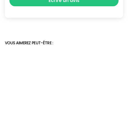
Écrire un avis
VOUS AIMEREZ PEUT-ÊTRE :
chaussures pieds
sensibles pour femmes
39,90€