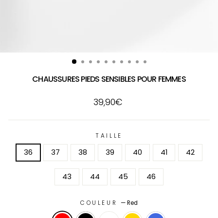
CHAUSSURES PIEDS SENSIBLES POUR FEMMES
Prix
39,90€
régulier
TAILLE
36
37
38
39
40
41
42
43
44
45
46
COULEUR
—
Red