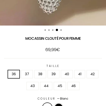
MOCASSIN CLOUTÉ POUR FEMME
Prix
69,99€
régulier
TAILLE
36
37
38
39
40
41
42
43
44
45
46
COULEUR
—
Blanc