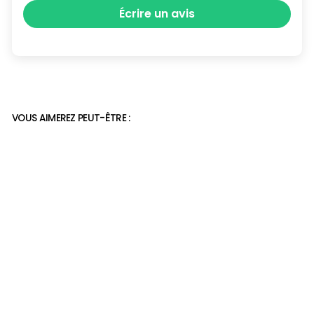
Écrire un avis
VOUS AIMEREZ PEUT-ÊTRE :
Mocassin clouté pour
femme
69,99€