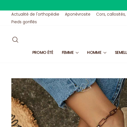
Passer
au
contenu
Actualité de l'orthopédie
Aponévrosite
Cors, callosités,
Pieds gonflés
RECHERCHER
PROMO ÉTÉ
FEMME
HOMME
SEMEL