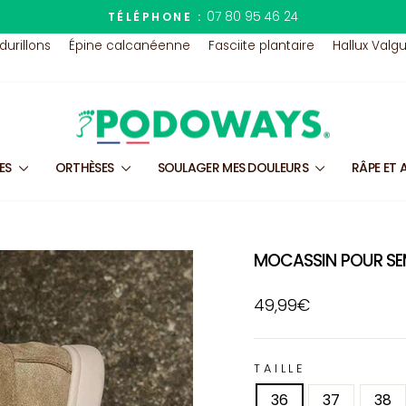
07 80 95 46 24
TÉLÉPHONE :
Diaporama
 durillons
Épine calcanéenne
Fasciite plantaire
Hallux Valg
Pause
LES
ORTHÈSES
SOULAGER MES DOULEURS
RÂPE ET 
MOCASSIN POUR SE
Prix
49,99€
régulier
TAILLE
36
37
38