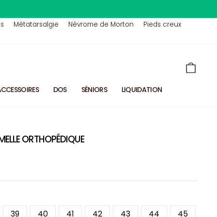
us
Métatarsalgie
Névrome de Morton
Pieds creux
PANIE
ACCESSOIRES
DOS
SÉNIORS
LIQUIDATION
MELLE ORTHOPÉDIQUE
39
40
41
42
43
44
45