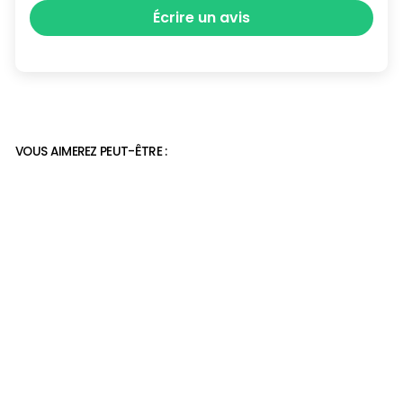
Écrire un avis
VOUS AIMEREZ PEUT-ÊTRE :
Mocassin talon de 4 cm
pour femme
79,99€