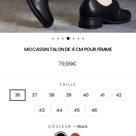
MOCASSIN TALON DE 4 CM POUR FEMME
Prix
79,99€
régulier
TAILLE
36
37
38
39
40
41
42
43
44
45
46
COULEUR
—
Black