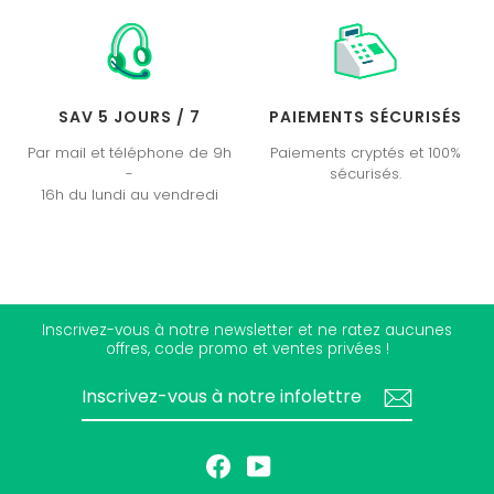
SAV 5 JOURS / 7
PAIEMENTS SÉCURISÉS
Par mail et téléphone de 9h
Paiements cryptés et 100%
-
sécurisés.
16h du lundi au vendredi
Inscrivez-vous à notre newsletter et ne ratez aucunes
offres, code promo et ventes privées !
INSCRIVEZ-
S'INSCRIRE
VOUS
À
NOTRE
INFOLETTRE
Facebook
YouTube