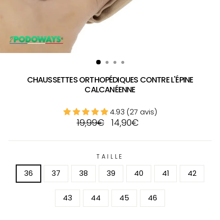
CHAUSSETTES ORTHOPÉDIQUES CONTRE L'ÉPINE
CALCANÉENNE
4.93 (27 avis)
Prix
Prix
19,99€
14,90€
régulier
réduit
TAILLE
36
37
38
39
40
41
42
43
44
45
46