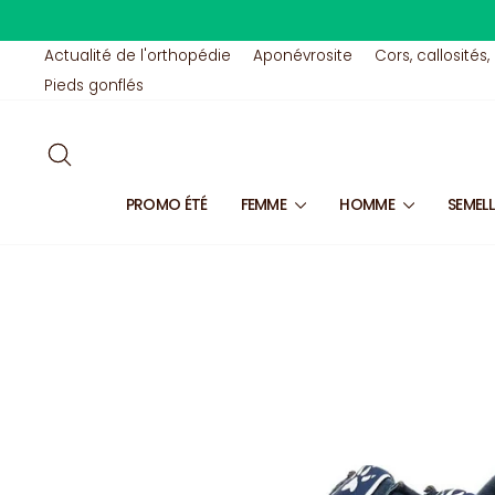
Passer
au
contenu
Actualité de l'orthopédie
Aponévrosite
Cors, callosités,
Pieds gonflés
RECHERCHER
PROMO ÉTÉ
FEMME
HOMME
SEMEL