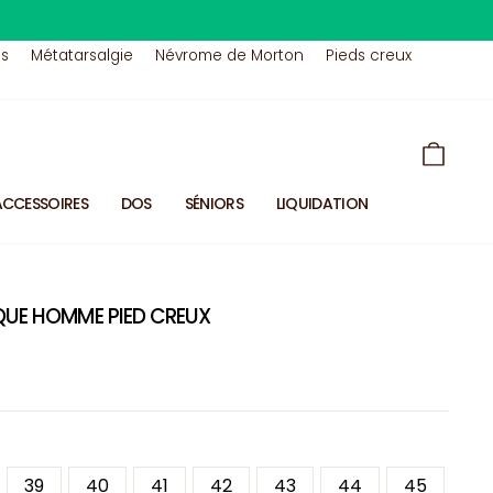
us
Métatarsalgie
Névrome de Morton
Pieds creux
PANIE
ACCESSOIRES
DOS
SÉNIORS
LIQUIDATION
QUE HOMME PIED CREUX
39
40
41
42
43
44
45