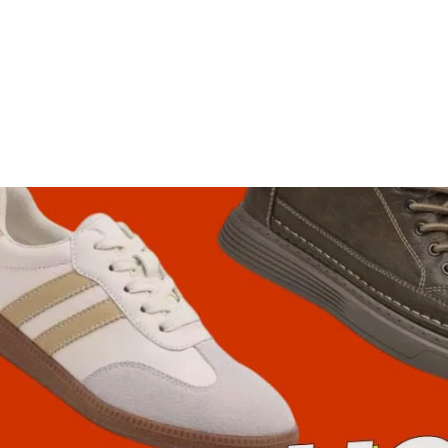
Basket orthopédique homme pied
creux
39,50€