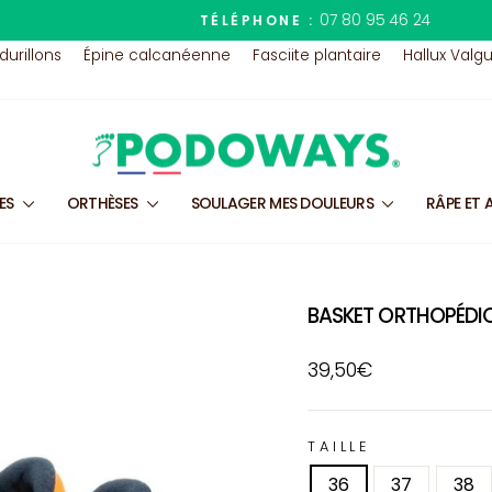
07 80 95 46 24
TÉLÉPHONE :
Diaporama
 durillons
Épine calcanéenne
Fasciite plantaire
Hallux Valg
Pause
LES
ORTHÈSES
SOULAGER MES DOULEURS
RÂPE ET 
BASKET ORTHOPÉDI
Prix
39,50€
régulier
TAILLE
36
37
38