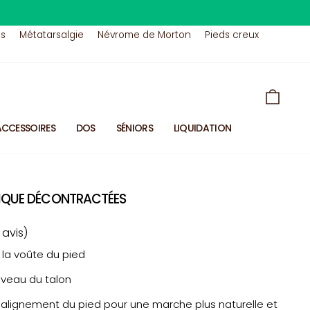
us
Métatarsalgie
Névrome de Morton
Pieds creux
PANIE
ACCESSOIRES
DOS
SÉNIORS
LIQUIDATION
IQUE DÉCONTRACTÉES
 avis)
 la voûte du pied
iveau du talon
r alignement du pied pour une marche plus naturelle et