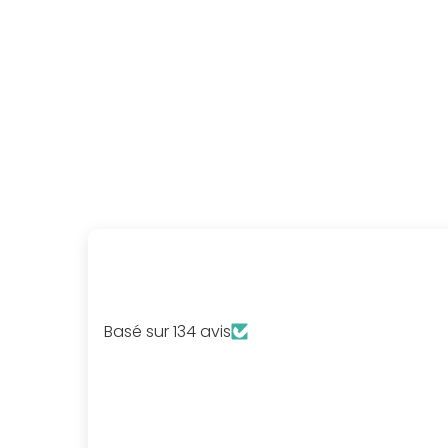
Baskets orthopédique Décontractées
49,90€
Basé sur 134 avis