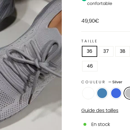
confortable
Prix
49,90€
régulier
TAILLE
36
37
38
46
COULEUR
—
Silver
Guide des tailles
En stock