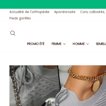
Passer
au
contenu
Actualité de l'orthopédie
Aponévrosite
Cors, callosités,
Pieds gonflés
RECHERCHER
PROMO ÉTÉ
FEMME
HOMME
SEMEL