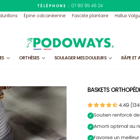
07 80 95 46 24
TÉLÉPHONE :
Diaporama
 durillons
Épine calcanéenne
Fasciite plantaire
Hallux Valg
Pause
LES
ORTHÈSES
SOULAGER MES DOULEURS
RÂPE ET 
BASKETS ORTHOPÉD
4.49 (134
Soutien renforcé de
✓
Amorti optimal au n
✓
Favorise un meilleu
✓