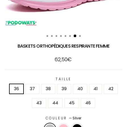
BASKETS ORTHOPÉDIQUES RESPIRANTE FEMME
Prix
62,50€
régulier
TAILLE
36
37
38
39
40
41
42
43
44
45
46
COULEUR
—
Silver