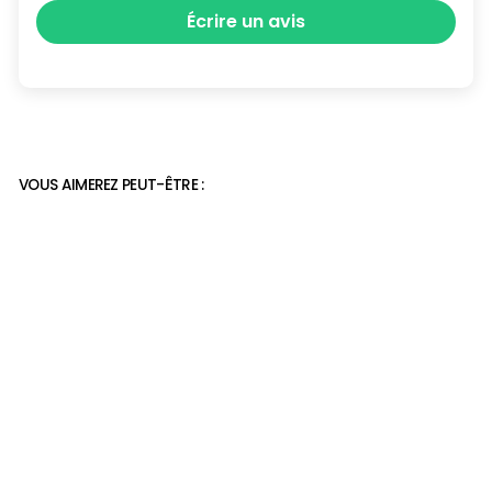
Écrire un avis
VOUS AIMEREZ PEUT-ÊTRE :
Baskets orthopédiques
respirante Femme
62,50€