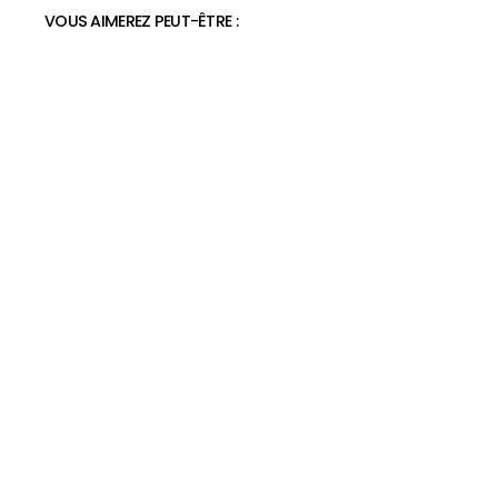
VOUS AIMEREZ PEUT-ÊTRE :
Bottines orthopédiques en cuir
marron
44,95€