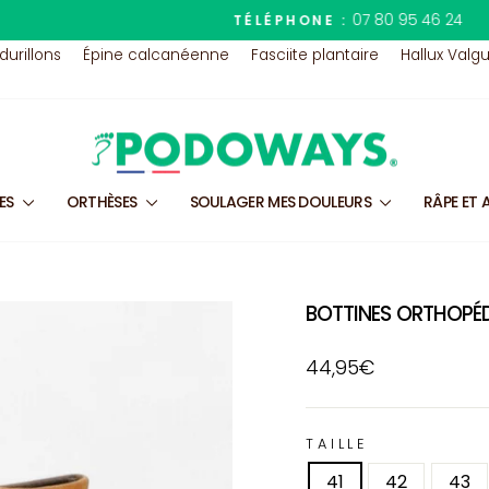
07 80 95 46 24
TÉLÉPHONE :
Diaporama
 durillons
Épine calcanéenne
Fasciite plantaire
Hallux Valg
Pause
LES
ORTHÈSES
SOULAGER MES DOULEURS
RÂPE ET 
BOTTINES ORTHOPÉ
Prix
44,95€
régulier
TAILLE
41
42
43