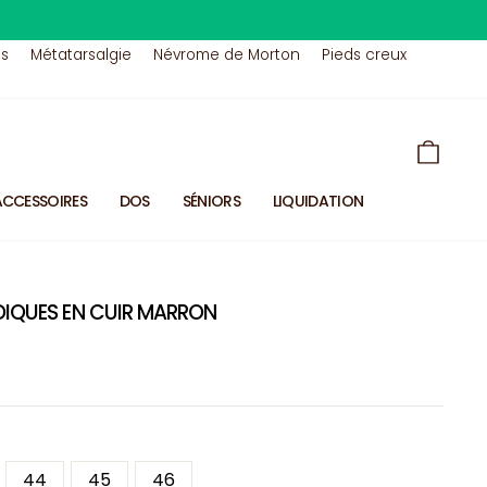
us
Métatarsalgie
Névrome de Morton
Pieds creux
PANIE
ACCESSOIRES
DOS
SÉNIORS
LIQUIDATION
DIQUES EN CUIR MARRON
44
45
46