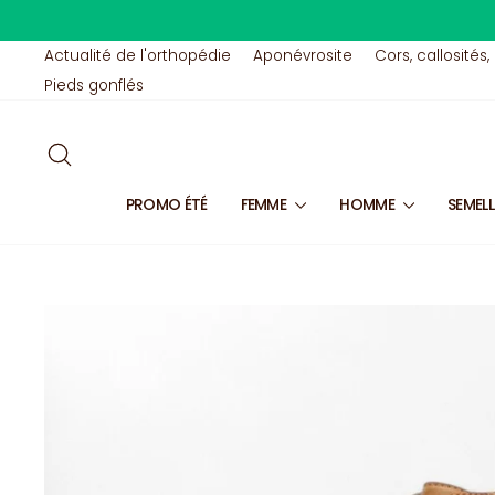
Passer
au
contenu
Actualité de l'orthopédie
Aponévrosite
Cors, callosités,
Pieds gonflés
RECHERCHER
PROMO ÉTÉ
FEMME
HOMME
SEMEL