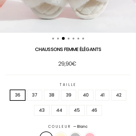
CHAUSSONS FEMME ÉLÉGANTS
Prix
29,90€
régulier
TAILLE
36
37
38
39
40
41
42
43
44
45
46
COULEUR
—
Blanc