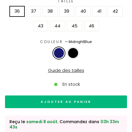
TAILLE
36
37
38
39
40
41
42
43
44
45
46
COULEUR
—
MidnightBlue
Guide des tailles
En stock
AJOUTER AU PANIER
Reçu le
samedi 8 août
. Commandez dans
03h 33m
42s