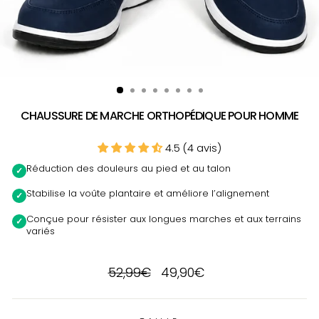
CHAUSSURE DE MARCHE ORTHOPÉDIQUE POUR HOMME
4.5 (4 avis)
Réduction des douleurs au pied et au talon
✓
Stabilise la voûte plantaire et améliore l’alignement
✓
Conçue pour résister aux longues marches et aux terrains
✓
variés
Prix
Prix
52,99€
49,90€
régulier
réduit