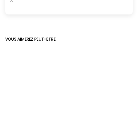
VOUS AIMEREZ PEUT-ÊTRE :
Chaussure orthopédique
maison
39,99€