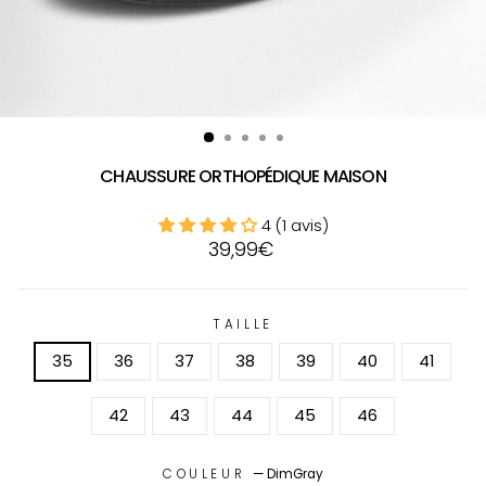
CHAUSSURE ORTHOPÉDIQUE MAISON
4 (1 avis)
Prix
39,99€
régulier
TAILLE
35
36
37
38
39
40
41
42
43
44
45
46
COULEUR
—
DimGray