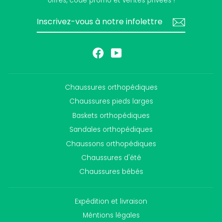
offres, code promo et ventes privées !
INSCRIVEZ-
S'INSCRIRE
VOUS
À
NOTRE
INFOLETTRE
Facebook
YouTube
Chaussures orthopédiques
Chaussures pieds larges
Baskets orthopédiques
Sandales orthopédiques
Chaussons orthopédiques
Chaussures d'été
Chaussures bébés
Expédition et livraison
Méntions légales