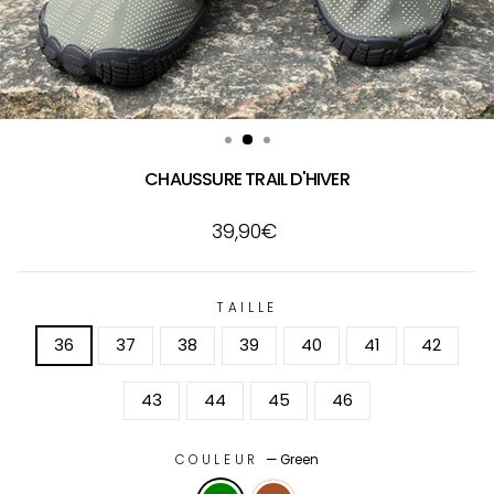
CHAUSSURE TRAIL D'HIVER
Prix
39,90€
régulier
TAILLE
36
37
38
39
40
41
42
43
44
45
46
COULEUR
—
Green