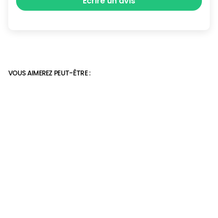
Écrire un avis
VOUS AIMEREZ PEUT-ÊTRE :
chaussure trail d'hiver
39,90€