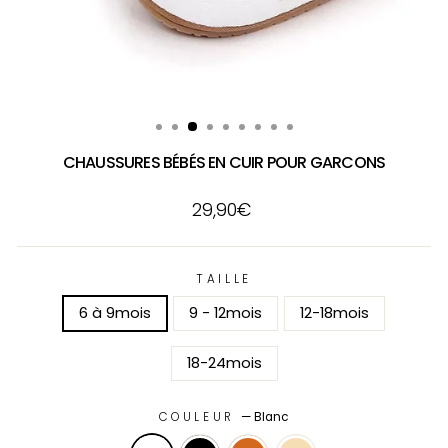
CHAUSSURES BÉBÉS EN CUIR POUR GARCONS
Prix
29,90€
régulier
TAILLE
6 à 9mois
9 - 12mois
12-18mois
18-24mois
COULEUR
—
Blanc