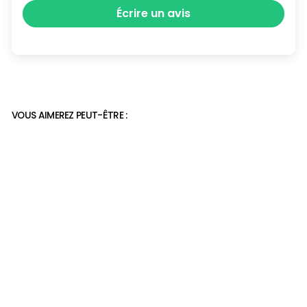
Écrire un avis
VOUS AIMEREZ PEUT-ÊTRE :
Chaussures bébés en
cuir pour garcons
29,90€