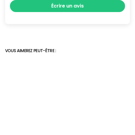
Écrire un avis
VOUS AIMEREZ PEUT-ÊTRE :
Réduction
Claquettes orthopédiques
Hommes Antidérapantes
Prix
Prix
38,99€
29,90€
régulier
réduit