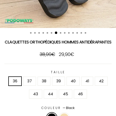
CLAQUETTES ORTHOPÉDIQUES HOMMES ANTIDÉRAPANTES
Prix
Prix
38,99€
29,90€
régulier
réduit
TAILLE
36
37
38
39
40
41
42
43
44
45
46
COULEUR
—
Black