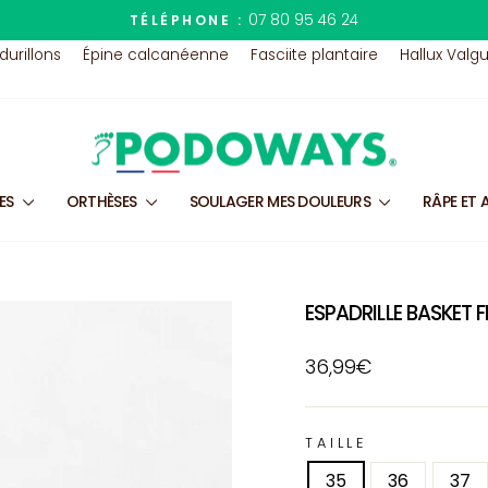
07 80 95 46 24
TÉLÉPHONE :
Diaporama
 durillons
Épine calcanéenne
Fasciite plantaire
Hallux Valg
Pause
LES
ORTHÈSES
SOULAGER MES DOULEURS
RÂPE ET 
ESPADRILLE BASKET 
Prix
36,99€
régulier
TAILLE
35
36
37