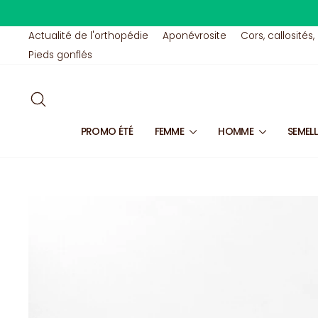
Passer
au
contenu
Actualité de l'orthopédie
Aponévrosite
Cors, callosités,
Pieds gonflés
RECHERCHER
PROMO ÉTÉ
FEMME
HOMME
SEMEL