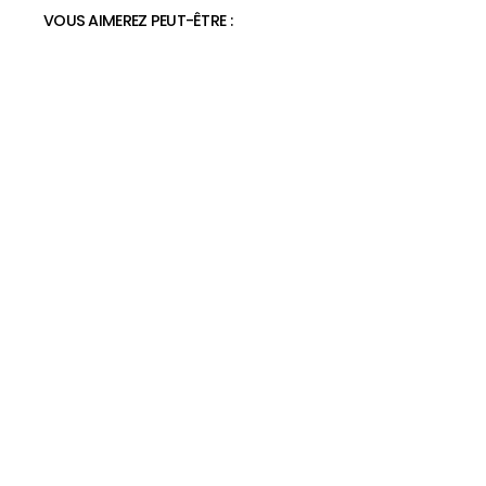
VOUS AIMEREZ PEUT-ÊTRE :
Espadrille basket femme
36,99€