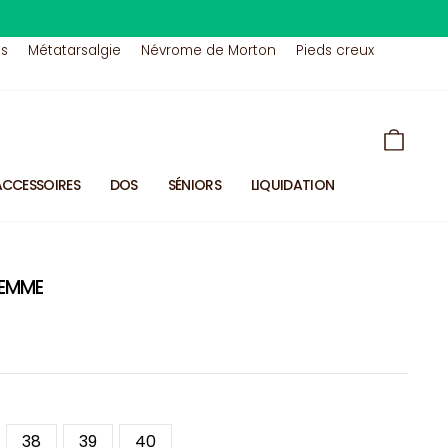
us
Métatarsalgie
Névrome de Morton
Pieds creux
PANIE
ACCESSOIRES
DOS
SÉNIORS
LIQUIDATION
FEMME
38
39
40