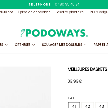
07 80 95 46 24
TÉLÉPHONE :
Diaporama
 durillons
Épine calcanéenne
Fasciite plantaire
Hallux Valg
Pause
LES
ORTHÈSES
SOULAGER MES DOULEURS
RÂPE ET 
MEILLEURES BASKET
Prix
39,99€
régulier
TAILLE
41
42
43