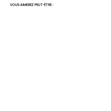
VOUS AIMEREZ PEUT-ÊTRE :
Meilleures baskets pour le confort du
dos
39,99€