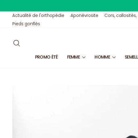
Passer
au
contenu
Actualité de l'orthopédie
Aponévrosite
Cors, callosités,
Pieds gonflés
RECHERCHER
PROMO ÉTÉ
FEMME
HOMME
SEMEL