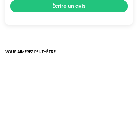
Écrire un avis
VOUS AIMEREZ PEUT-ÊTRE :
Mules orthopédiques en
daim
38,90€