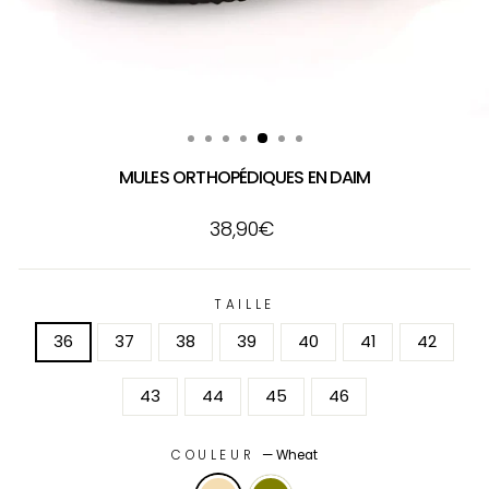
MULES ORTHOPÉDIQUES EN DAIM
Prix
38,90€
régulier
TAILLE
36
37
38
39
40
41
42
43
44
45
46
COULEUR
—
Wheat