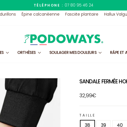
07 80 95 46 24
TÉLÉPHONE :
Diaporama
 durillons
Épine calcanéenne
Fasciite plantaire
Hallux Valg
Pause
LES
ORTHÈSES
SOULAGER MES DOULEURS
RÂPE ET 
SANDALE FERMÉE H
Prix
32,99€
régulier
TAILLE
38
39
40