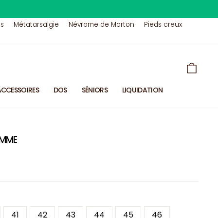
us
Métatarsalgie
Névrome de Morton
Pieds creux
PANIE
ACCESSOIRES
DOS
SÉNIORS
LIQUIDATION
OMME
41
42
43
44
45
46