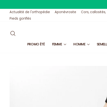
Passer
au
contenu
Actualité de l'orthopédie
Aponévrosite
Cors, callosités,
Pieds gonflés
RECHERCHER
PROMO ÉTÉ
FEMME
HOMME
SEMEL