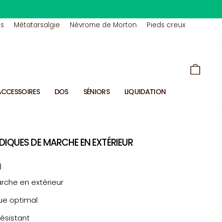
us
Métatarsalgie
Névrome de Morton
Pieds creux
PANIE
ACCESSOIRES
DOS
SÉNIORS
LIQUIDATION
IQUES DE MARCHE EN EXTÉRIEUR
)
rche en extérieur
ue optimal
résistant