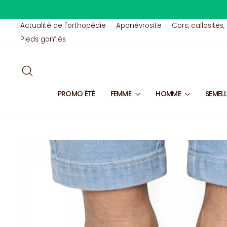
Passer
au
contenu
Actualité de l'orthopédie
Aponévrosite
Cors, callosités,
Pieds gonflés
RECHERCHER
PROMO ÉTÉ
FEMME
HOMME
SEMEL