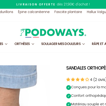
07 80 95 46 24
TÉLÉPHONE :
Diaporama
 durillons
Épine calcanéenne
Fasciite plantaire
Hallux Valg
Pause
LES
ORTHÈSES
SOULAGER MES DOULEURS
RÂPE ET 
SANDALES ORTHOPÉD
4 (2 avis
Conçues pour la ma
✓
Confort orthopédiq
✓
Matériau souple et 
✓