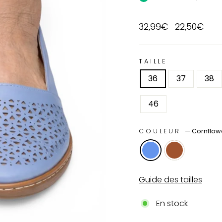
Prix
Prix
32,99€
22,50€
régulier
réduit
TAILLE
36
37
38
46
COULEUR
—
Cornflow
Guide des tailles
En stock