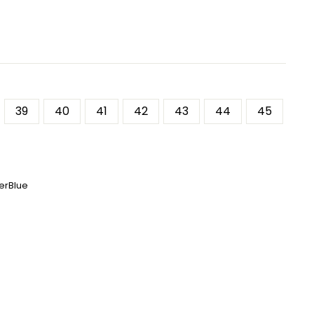
39
40
41
42
43
44
45
erBlue