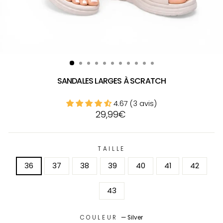
SANDALES LARGES À SCRATCH
4.67 (3 avis)
Prix
29,99€
régulier
TAILLE
36
37
38
39
40
41
42
43
COULEUR
—
Silver