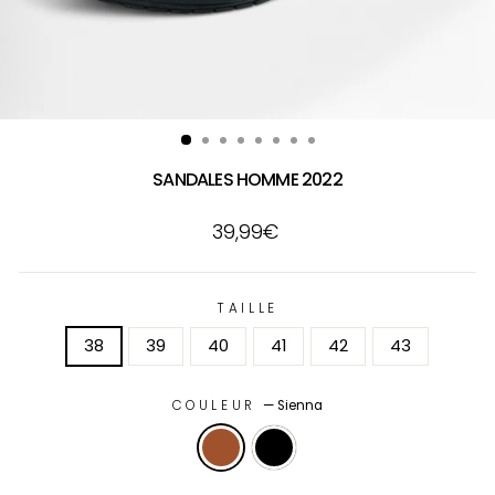
SANDALES HOMME 2022
Prix
39,99€
régulier
TAILLE
38
39
40
41
42
43
COULEUR
—
Sienna