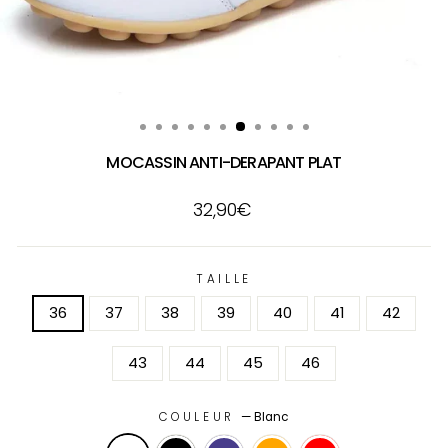
MOCASSIN ANTI-DERAPANT PLAT
Prix
32,90€
régulier
TAILLE
36
37
38
39
40
41
42
43
44
45
46
COULEUR
—
Blanc