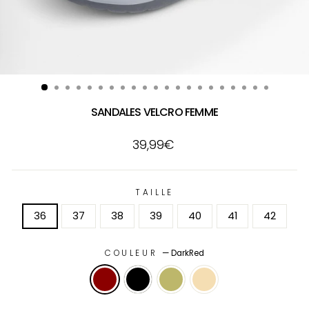
SANDALES VELCRO FEMME
Prix
39,99€
régulier
TAILLE
36
37
38
39
40
41
42
COULEUR
—
DarkRed