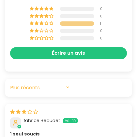
0
0
1
0
0
Écrire un avis
SORT BY
fabrice Beaudet
1 seul soucis