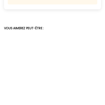
VOUS AIMEREZ PEUT-ÊTRE :
chaussure orthopédique
légère - anti douleur
39,90€